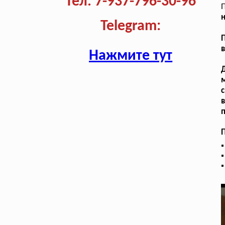
Тел. 7-937-796-30-96
П
н
Telegram:
П
в
Нажмите тут
с
в
п
П