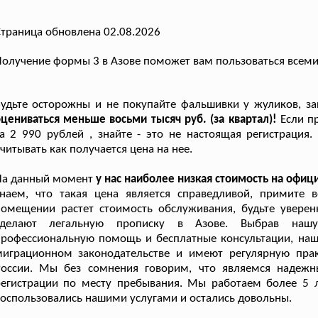
траница обновлена 02.08.2026
олучение формы 3 в Азове поможет вам пользоваться всеми
Будьте осторожны и не покупайте фальшивки у жуликов, з
цениваться меньше восьми тысяч руб. (за квартал)!
Если п
а 2 990 рублей , знайте - это не настоящая регистрация
читывать как получается цена на нее.
На данный момент
у нас наиболее низкая стоимость на офи
знаем, что такая цена является справедливой, примите
омещении растет стоимость обслуживания, будьте уверен
сделают легальную прописку в Азове. Выбрав нашу
рофессиональную помощь и бесплатные консультации, наш
миграционном законодательстве и имеют регулярную прак
России. Мы без сомнения говорим, что являемся надежн
егистрации по месту пребывания. Мы работаем более 5 л
оспользовались нашими услугами и остались довольны.