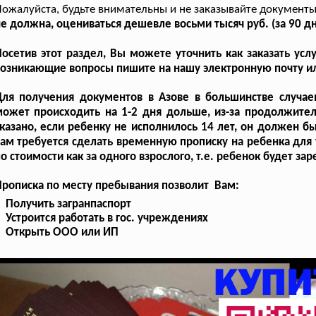
ожалуйста, будьте внимательны и не заказывайте документ
е должна, оцениваться дешевле восьми тысяч руб. (за 90 д
осетив этот раздел, Вы можете уточнить как заказать усл
озникающие вопросы пишите на нашу электронную почту ил
Для получения документов в Азове в большинстве случае
может происходить на 1-2 дня дольше, из-за продолжите
казано, если ребенку не исполнилось 14 лет, он должен б
ам требуется сделать временную прописку на ребенка для 
о стоимости как за одного взрослого, т.е. ребенок будет з
рописка по месту пребывания позволит Вам:
Получить загранпаспорт
Устроится работать в гос. учреждениях
Открыть ООО или ИП