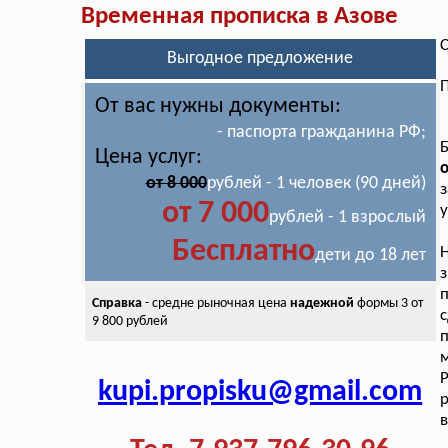
Временная прописка в Азове
С
Выгодное предложение
П
От вас нужны документы:
- паспорта гражданина РФ;
Цена услуг:
о
от 8 000
рублей - 1 человек (90 дней)
з
от 7 000
у
рублей - 1 взрослый
Бесплатно
дети до 18 лет
п
Справка
- средне рыночная цена
надежной
формы 3 от
9 800 рублей
п
kupi.propisku@gmail.com
р
в