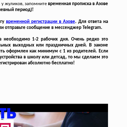
ы у жуликов, запомните
временная прописка в Азове
невный период)!
угу
временной регистрации в Азове
. Для ответа на
и отправьте сообщение в мессенджер Telegram.
в необходимо 1-2 рабочих дня. Очень редко это
льных выходных или праздничных дней. В законе
ыть оформлен как минимум с 1 из родителей. Если
устройства в школу или детсад, то мы сделаем это
арегистрирован абсолютно бесплатно!