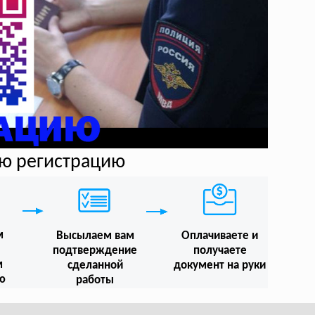
ую регистрацию
м
Высылаем вам
Оплачиваете и
подтверждение
получаете
м
сделанной
документ на руки
ю
работы